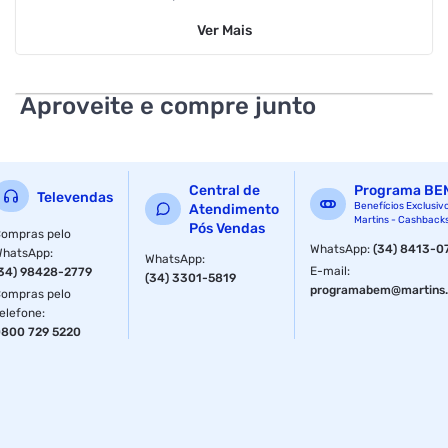
estendido e direcional de 90 graus para o swiss army knife
Ver
Mais
ultra
alimentacao : nao se aplica
Aproveite e compre junto
garantia com o fabricante : 1 ano
lan : nao se aplica
frequencia operacional : nao se aplica
Central de
Programa BE
Televendas
Benefícios Exclusiv
Atendimento
Martins - Cashback
ganho : 16dbi
Pós Vendas
ompras pelo
WhatsApp
:
(34) 8413-0
WhatsApp
:
WhatsApp
:
polarizacao : nao se aplica
E-mail
:
34) 98428-2779
(34) 3301-5819
programabem@martins.
ompras pelo
dimensao da embalagem (a / p / l) : 138.0mm / 207.0mm /
elefone
:
43.0mm
800 729 5220
ean : 810084694107
ncm : 85177190
peso do produto com embalagem : 0.45kg