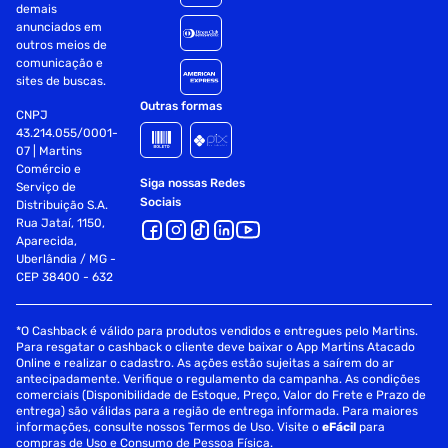
demais
anunciados em
outros meios de
comunicação e
sites de buscas.
Outras formas
CNPJ
43.214.055/0001-
07 | Martins
Comércio e
Siga nossas Redes
Serviço de
Sociais
Distribuição S.A.
Rua Jataí, 1150,
Aparecida,
Uberlândia / MG -
CEP 38400 - 632
*O Cashback é válido para produtos vendidos e entregues pelo Martins.
Para resgatar o cashback o cliente deve baixar o App Martins Atacado
Online e realizar o cadastro. As ações estão sujeitas a saírem do ar
antecipadamente. Verifique o regulamento da campanha. As condições
comerciais (Disponibilidade de Estoque, Preço, Valor do Frete e Prazo de
entrega) são válidas para a região de entrega informada. Para maiores
informações, consulte nossos Termos de Uso. Visite o
eFácil
para
compras de Uso e Consumo de Pessoa Física.