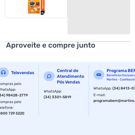
Aproveite e compre junto
Central de
Programa BE
Televendas
Benefícios Exclusiv
Atendimento
Martins - Cashback
Pós Vendas
ompras pelo
WhatsApp
:
(34) 8413-0
WhatsApp
:
WhatsApp
:
E-mail
:
34) 98428-2779
(34) 3301-5819
programabem@martins.
ompras pelo
elefone
:
800 729 5220