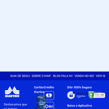
GUIA DE SEGURANÇA
SOBRE O MARTINS
BLOG FALA MART
VENDA NO NOSSO SITE
VEM SER
Cartão
Crédito
Site 100% Seguro
Martins
Destacamos que
Baixe o Aplicativo
os preços