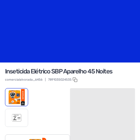
Inseticida Elétrico SBP Aparelho 45 Noites
comercialalvorada_6456
|
7891035024535