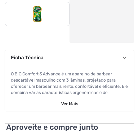
Ficha Técnica
O BIC Comfort 3 Advance é um aparelho de barbear
descartável masculino com 3 lâminas, projetado para
oferecer um barbear mais rente, confortável e eficiente. Ele
combina várias características ergonômicas e de
desempenho para facilitar o uso no dia a dia, tanto para
Ver
Mais
quem faz a barba completa quanto para quem apenas
retoca contornos.
Aproveite e compre junto