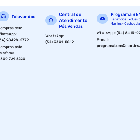
Central de
Programa BE
Televendas
Benefícios Exclusiv
Atendimento
Martins - Cashback
Pós Vendas
ompras pelo
WhatsApp
:
(34) 8413-0
WhatsApp
:
WhatsApp
:
E-mail
:
34) 98428-2779
(34) 3301-5819
programabem@martins.
ompras pelo
elefone
:
800 729 5220