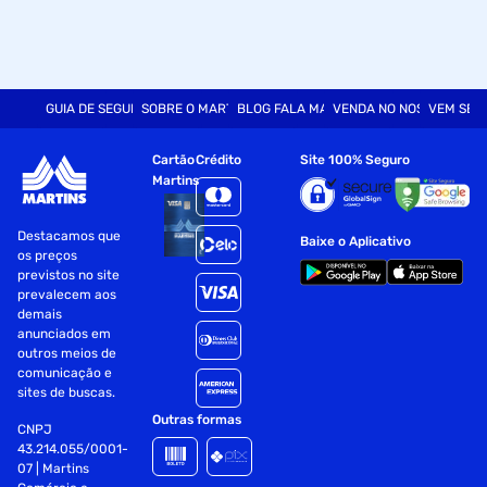
GUIA DE SEGURANÇA
SOBRE O MARTINS
BLOG FALA MART
VENDA NO NOSSO SITE
VEM SER
Cartão
Crédito
Site 100% Seguro
Martins
Destacamos que
Baixe o Aplicativo
os preços
previstos no site
prevalecem aos
demais
anunciados em
outros meios de
comunicação e
sites de buscas.
Outras formas
CNPJ
43.214.055/0001-
07 | Martins