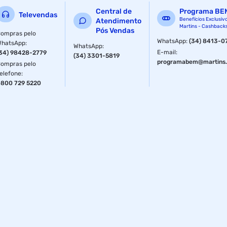
Central de
Programa BE
Televendas
Benefícios Exclusiv
Atendimento
Martins - Cashback
Pós Vendas
ompras pelo
WhatsApp
:
(34) 8413-0
WhatsApp
:
WhatsApp
:
E-mail
:
34) 98428-2779
(34) 3301-5819
programabem@martins.
ompras pelo
elefone
:
800 729 5220