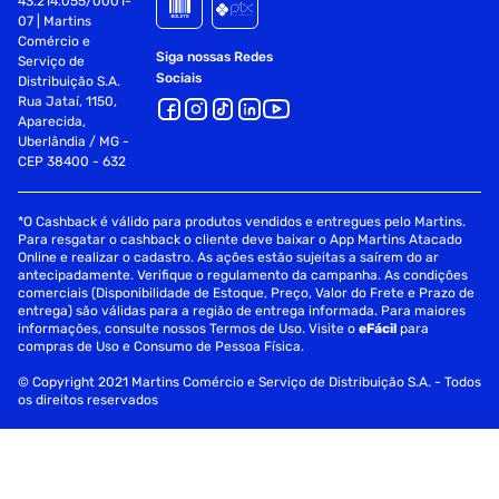
43.214.055/0001-
07 | Martins
Comércio e
Webcam Voltado para o usuário: 720p
Siga nossas Redes
Serviço de
Sociais
Distribuição S.A.
uímica da bateria Polímero de íon-lítio (LiPo)
Rua Jataí, 1150,
Aparecida,
Capacidade Não removível: 49,9 Wh
Uberlândia / MG -
CEP 38400 - 632
Tempo de execução máximo 11 horas
Teclado Teclado de notebook de 78 teclas com luz de fundo
*O Cashback é válido para produtos vendidos e entregues pelo Martins.
Para resgatar o cashback o cliente deve baixar o App Martins Atacado
Online e realizar o cadastro. As ações estão sujeitas a saírem do ar
Dispositivo apontador Force Touch Trackpad Itens
antecipadamente. Verifique o regulamento da campanha. As condições
Inclusos:
comerciais (Disponibilidade de Estoque, Preço, Valor do Frete e Prazo de
entrega) são válidas para a região de entrega informada. Para maiores
01 MacBook Air i5 8GB RAM 512GB SSD de 13,3" com tela
informações, consulte nossos Termos de Uso. Visite o
eFácil
para
compras de Uso e Consumo de Pessoa Física.
Retina MVH52 - Gold
© Copyright 2021 Martins Comércio e Serviço de Distribuição S.A. - Todos
01 Adaptador de alimentação USB tipo C de 30 W
os direitos reservados
01 Cabo de carregamento USB tipo C (2 m)
Especificações