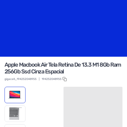
Apple Macbook Air Tela Retina De 13.3 M1 8Gb Ram
256Gb Ssd Cinza Espacial
gigacell_194252048955
|
194252048955