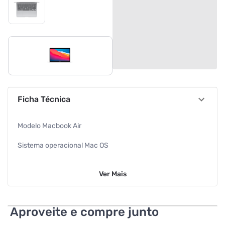
Ficha Técnica
Modelo Macbook Air
Sistema operacional Mac OS
Ano modelo Início de 2020 CPU Intel Core i5 Quad-Core 1,1
Ver
Mais
GHz
Velocidade máxima de aumento 3,5 GHz
Aproveite e compre junto
Cache L3 6 MB