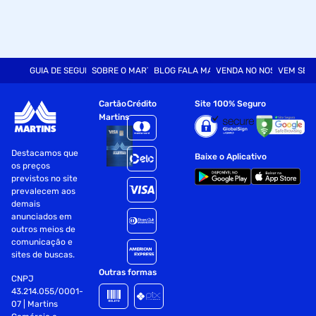
GUIA DE SEGURANÇA
SOBRE O MARTINS
BLOG FALA MART
VENDA NO NOSSO SITE
VEM SER
Cartão
Crédito
Site 100% Seguro
Martins
Destacamos que
Baixe o Aplicativo
os preços
previstos no site
prevalecem aos
demais
anunciados em
outros meios de
comunicação e
sites de buscas.
Outras formas
CNPJ
43.214.055/0001-
07 | Martins