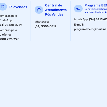
ainda tem duas opcões de aquecimento. Garantia: 12
Central de
Programa BE
meses.
Televendas
Benefícios Exclusiv
Atendimento
Martins - Cashback
Pós Vendas
ompras pelo
WhatsApp
:
(34) 8413-0
WhatsApp
:
WhatsApp
:
E-mail
:
34) 98428-2779
(34) 3301-5819
programabem@martins.
ompras pelo
elefone
:
800 729 5220