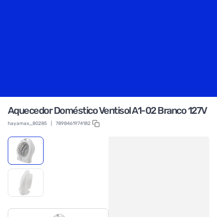
Aquecedor Doméstico Ventisol A1-02 Branco 127V
hayamax_80285
|
7898461974182