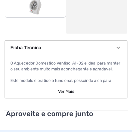
Ficha Técnica
O Aquecedor Domestico Ventisol A1-02 e ideal para manter
o seu ambiente muito mais aconchegante e agradavel.
Este modelo e pratico e funcional, possuindo alca para
transporte, onde voce podera leva-lo a diversos ambientes.
Ver
Mais
Alem disso, ele e seguro, pois conta com dispositivo de
seguranca que desliga o aquecedor de forma automatica, e
luz indicadora de funcionamento, que ficara ligada
enquanto o aquecedor estiver em uso.
Aproveite e compre junto
Contando com tres opcões de funcionalidade, onde voce
pode ajustar o aquecedor para ventilar ou caso queira,