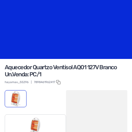
Aquecedor Quartzo Ventisol AQ01 127V Branco
Un.Venda: PC/1
hayamax_55296
|
7898461962417