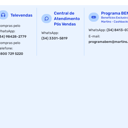
confortavel e aconchegante.
Central de
Programa BE
Este produto e mais um item da Ventisol, empresa
Televendas
Benefícios Exclusiv
Atendimento
preocupada com a responsabilidade social e procura
Martins - Cashback
Pós Vendas
sempre levar ate voce excelentes produtos que lhe
ompras pelo
WhatsApp
:
(34) 8413-0
garantirão conforto e bem estar.
WhatsApp
:
WhatsApp
:
E-mail
:
34) 98428-2779
(34) 3301-5819
Especificações
programabem@martins.
ompras pelo
elefone
:
Modelo
Doméstico
800 729 5220