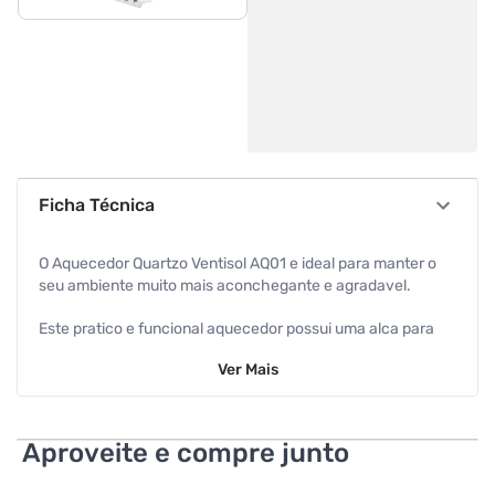
Ficha Técnica
O Aquecedor Quartzo Ventisol AQ01 e ideal para manter o
seu ambiente muito mais aconchegante e agradavel.
Este pratico e funcional aquecedor possui uma alca para
facilitar seu deslocamento para os diversos comodos de
Ver
Mais
sua casa, não restringindo a apenas um lugar. Com dois
niveis de aquecimento, e uma excelente opcão para voce
que quer deixar o seu lar na temperatura que mais lhe
agrada. Produzido em polipropileno e quartzo e de cor
Aproveite e compre junto
branca, ele apresenta otima resistencia e durabilidade.
Todos estes fatores juntos tornarão o seu lar mais