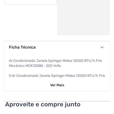
Ficha Técnica
Ar Condicionado Janela Springer Midea 12000 BTU/h Frio
Mecânico MCK125BB - 220 Volts
O Ar Condicionado Janela Springer Midea 12000 BTU/h Frio
Mecânico MCK125BB - 220 Volts utiliza fluido refrigerante
Ver
Mais
ecológico R-410A, atóxico, não inflamável e não agride a
Camada de Ozônio. Possui sistema de renovação de ar,
permitindo a troca do ar dissipando fumaças e odores do
ambiente.
Aproveite e compre junto
Especificações: