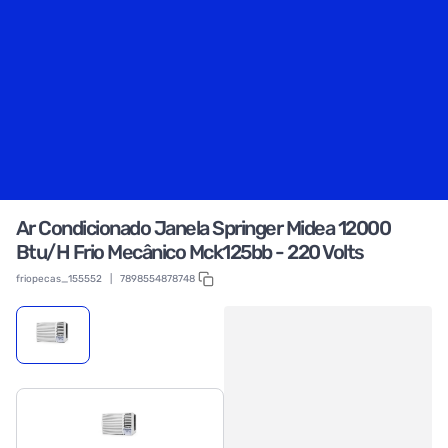
Ar Condicionado Janela Springer Midea 12000
Btu/H Frio Mecânico Mck125bb - 220 Volts
friopecas_155552
|
7898554878748