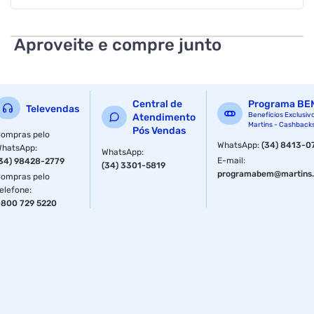
4MXS28PMVM - 220 Volts com design inovador e liso do
painel torna dificil o acumulo de poeira, tornando a limpeza
mais simples. Pode ser embutido no forro, não ocupando
Aproveite e compre junto
espaço no ambiente.
Cassete 1 Via:
Central de
Programa BE
O modelo Cassete 1 via pode ser oculto dentro do forro para
Televendas
Benefícios Exclusiv
Atendimento
fornecer um exterior clean. É adequado para cantos ou
Martins - Cashback
Pós Vendas
outras areas que exigem uma aparência discreta.
ompras pelo
WhatsApp
:
(34) 8413-0
WhatsApp
:
WhatsApp
:
Controle de Direção de Fluxo de Ar:
E-mail
:
34) 98428-2779
(34) 3301-5819
programabem@martins.
ompras pelo
Durante a operação de resfriamento, essa função usa um
elefone
:
padrão de fluxo de ar especial para impedir que o calor
800 729 5220
radiante circule pela sala. Ele tambem usa o mesmo
conceito durante a operação de aquecimento para impedir
a circulação de ar frio.
Velocidade Automatica do Ventilador:
O microprocessador ajusta automaticamente a velocidade
do ventilador para alta, para alcançar rapidamente a