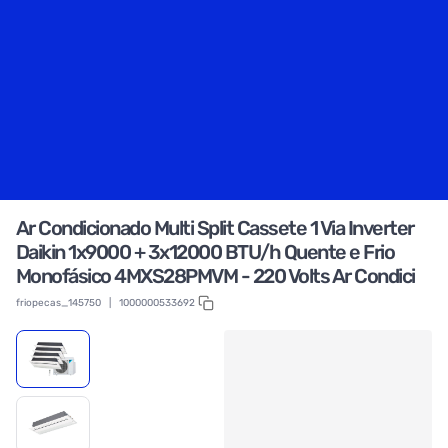
Ar Condicionado Multi Split Cassete 1 Via Inverter
Daikin 1x9000 + 3x12000 BTU/h Quente e Frio
Monofásico 4MXS28PMVM - 220 Volts Ar Condici
friopecas_145750
|
1000000533692