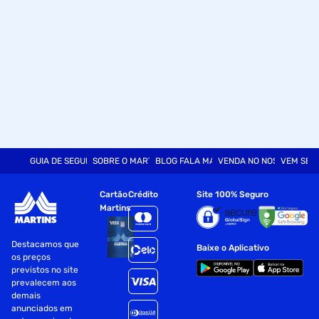
temperatura definida. Uma vez atingida a temperatura,
essa função reduz a velocidade do ventilador para baixa,
para economizar energia.
Imagem Meramente Ilustrativa.
GUIA DE SEGURANÇA
SOBRE O MARTINS
BLOG FALA MART
VENDA NO NOSSO SITE
VEM SER
Cartão
Crédito
Site 100% Seguro
Martins
Destacamos que
Baixe o Aplicativo
os preços
previstos no site
prevalecem aos
demais
anunciados em