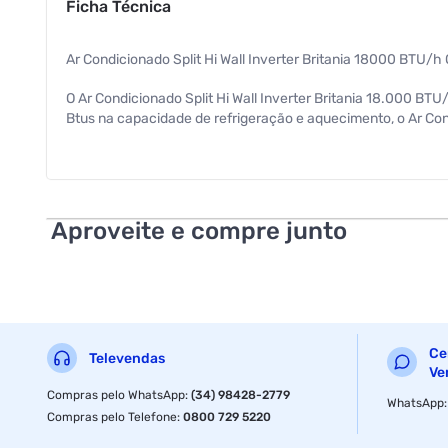
Ficha Técnica
Ar Condicionado Split Hi Wall Inverter Britania 18000 BTU/
O Ar Condicionado Split Hi Wall Inverter Britania 18.000 B
Btus na capacidade de refrigeração e aquecimento, o Ar C
estavel sem picos de energia. Assim o ambiente não perde te
combinar as Funções e os Modos de Operação disponiveis do j
E por falar em conforto ele pode ser conectado ao Wi-fi e co
mais proteção para você e sua familia ha tambem a possibilida
Aproveite e compre junto
Muito mais conforto, muito mais frescor, muito mais saude q
Classificação energetica A:
Maior economia de energia.
Ce
Televendas
Ve
Pintura Anticorrosiva:
Compras pelo WhatsApp
:
(34) 98428-2779
WhatsApp
Aletas com pintura anticorrosiva que garante mais proteção e
Compras pelo Telefone
:
0800 729 5220