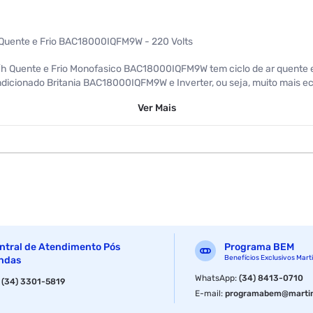
h Quente e Frio BAC18000IQFM9W - 220 Volts
TU/h Quente e Frio Monofasico BAC18000IQFM9W tem ciclo de ar quente e
ondicionado Britania BAC18000IQFM9W e Inverter, ou seja, muito mai
mperatura e você economiza muito mais, pois ele e classificação energ
Ver
Mais
eito que você mais gosta. Para maior segurança da saude da sua famili
ntrolado diretamente pelo seu celular ou tablet, basta adquirir o Brit
de de instalação do Filtro Anti-virus BFA01 que filtra ate 99,8% dos vi
ue so a Britania pensa para você!
ntral de Atendimento Pós
Programa BEM
Benefícios Exclusivos Mart
ndas
WhatsApp
:
(34) 8413-0710
:
(34) 3301-5819
 vida util.
E-mail
:
programabem@martin