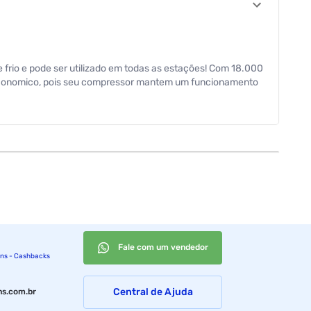
 frio e pode ser utilizado em todas as estações! Com 18.000
s economico, pois seu compressor mantem um funcionamento
etica A. Alem disso, para otimizar o funcionamento, basta
a os filtros são removiveis e lavaveis.
ania Smart Home e ligar ele no seu BAC18000IQFM9W. E para
rus e bacterias presentes no ar.
Fale com um vendedor
ins - Cashbacks
Central de Ajuda
s.com.br