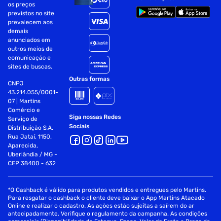
os preços
ideal do ar.
previstos no site
prevalecem aos
Sistema BlueTech:
demais
anunciados em
;Fornece proteção adicional contra corrosão, em
outros meios de
comparação com outros tratamentos de superficie, para
comunicação e
sites de buscas.
proporcionar um desempenho mais duradouro do seu ar
condicionado.
Outras formas
CNPJ
43.214.055/0001-
Imagens meramente ilustrativas. ;
07 | Martins
Comércio e
Siga nossas Redes
Serviço de
Sociais
Distribuição S.A.
Rua Jataí, 1150,
Aparecida,
Uberlândia / MG -
CEP 38400 - 632
*O Cashback é válido para produtos vendidos e entregues pelo Martins.
Para resgatar o cashback o cliente deve baixar o App Martins Atacado
Online e realizar o cadastro. As ações estão sujeitas a saírem do ar
antecipadamente. Verifique o regulamento da campanha. As condições