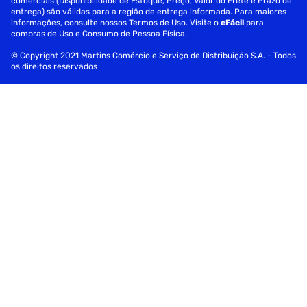
comerciais (Disponibilidade de Estoque, Preço, Valor do Frete e Prazo de
entrega) são válidas para a região de entrega informada. Para maiores
informações, consulte nossos Termos de Uso. Visite o
eFácil
para
compras de Uso e Consumo de Pessoa Física.
© Copyright 2021 Martins Comércio e Serviço de Distribuição S.A. - Todos
os direitos reservados