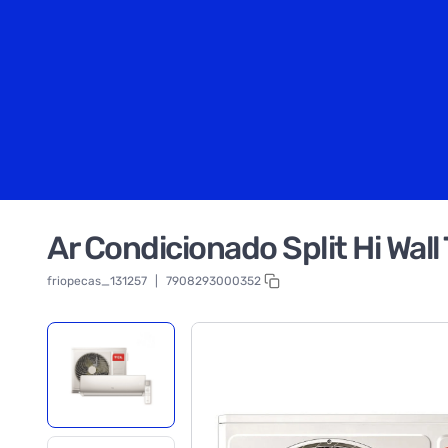
Ar Condicionado Split Hi Wal
friopecas_131257
|
7908293000352