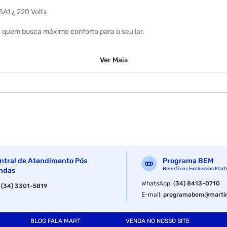
A1 ¿ 220 Volts
ra quem busca máximo conforto para o seu lar.
al, com economia e design.
Ver
Mais
sendo desta forma altamente eficaz contra vários tipos de bactérias.
recursos para você ter mais qualidade de vida.
nferior a um zumbido normal de um portátil que assegura concentrar na
silencioso e agradável, com um nível de ruído menor do que uma biblio
ntral de Atendimento Pós
Programa BEM
Benefícios Exclusivos Mart
ndas
WhatsApp
:
(34) 8413-0710
:
(34) 3301-5819
E-mail
:
programabem@martin
ma melhor eficiência de refrigeração.
onforto em situações de baixa luminosidade.
BLOG FALA MART
VENDA NO NOSSO SITE