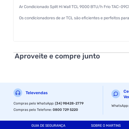
Ar Condicionado Split Hi Wall TCL 9000 BTU/h Frio TAC-09CS
Os condicionadores de ar TCL são eficientes e perfeitos pa
Não passe calor, aqui você encontra a sensação térmica ide
Carvão Ativado e Filtro Hd Sílver Ion:
Possui função antibacteriana e libera íon constantemente, 
Aproveite e compre junto
ar mais puro para respirar e livre de bactérias, os melhores 
Modo silencioso:
Pressione mute para silenciar. Desempenho não intrusivo, i
Reduz o ruído da unidade interna, tornando o ambiente mais 
Ce
Televendas
Ve
Serpentina de Cobre:
Compras pelo WhatsApp
:
(34) 98428-2779
WhatsApp
Compras pelo Telefone
:
0800 729 5220
O ar condicionado com tubo de cobre é mais durável e tem u
Não perturbe:Apaga o display indicador, garantindo maior c
GUIA DE SEGURANÇA
SOBRE O MARTINS