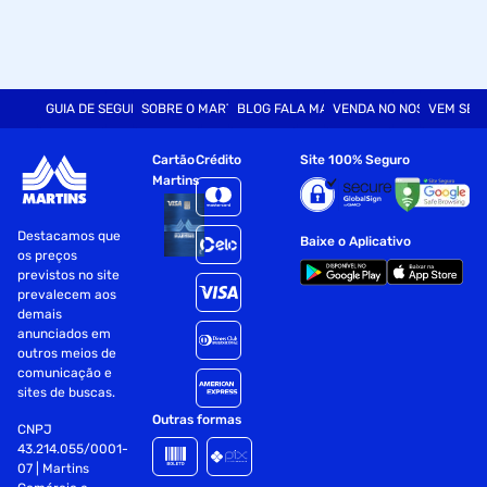
GUIA DE SEGURANÇA
SOBRE O MARTINS
BLOG FALA MART
VENDA NO NOSSO SITE
VEM SER
Cartão
Crédito
Site 100% Seguro
Martins
Destacamos que
Baixe o Aplicativo
os preços
previstos no site
prevalecem aos
demais
anunciados em
outros meios de
comunicação e
sites de buscas.
Outras formas
CNPJ
43.214.055/0001-
07 | Martins