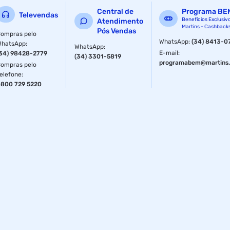
Central de
Programa BE
Televendas
Benefícios Exclusiv
Atendimento
Martins - Cashback
Pós Vendas
ompras pelo
WhatsApp
:
(34) 8413-0
WhatsApp
:
WhatsApp
:
E-mail
:
34) 98428-2779
(34) 3301-5819
programabem@martins.
ompras pelo
elefone
:
800 729 5220