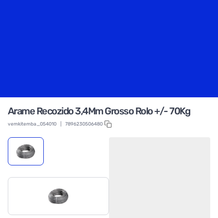
Arame Recozido 3,4Mm Grosso Rolo +/- 70Kg
vemkitemba_054010
|
7896230506480