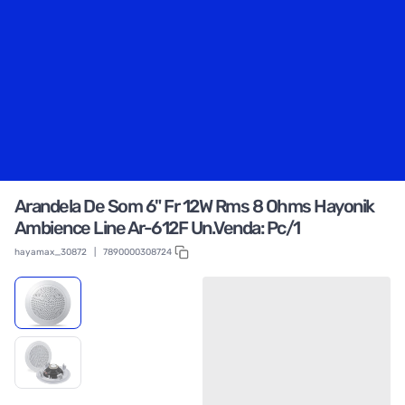
Arandela De Som 6" Fr 12W Rms 8 Ohms Hayonik
Ambience Line Ar-612F Un.Venda: Pc/1
hayamax_30872
|
7890000308724