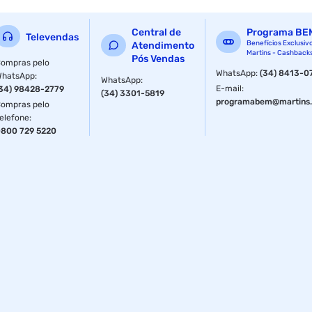
Com seu design discreto e elegante, a arandela pode ser
Central de
Programa BE
facilmente instalada em paredes ou tetos, permitindo uma
Televendas
Benefícios Exclusiv
Atendimento
distribuição uniforme do som em ambientes como salas de
Martins - Cashback
Pós Vendas
estar, quartos, escritórios e lojas. Além disso, a AR-612F
ompras pelo
WhatsApp
:
(34) 8413-0
apresenta um acabamento na cor branca, que se integra
WhatsApp
:
WhatsApp
:
facilmente em diversos tipos de decoração.
E-mail
:
34) 98428-2779
(34) 3301-5819
programabem@martins.
ompras pelo
elefone
:
800 729 5220