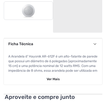
Ficha Técnica
A Arandela 6" Hayonik AR-612F é um alto-falante de parede
que possui um diâmetro de 6 polegadas (aproximadamente
15 cm) e uma potência nominal de 12 watts RMS. Com uma
impedância de 8 ohms, essa arandela pode ser utilizada em
sistemas de som residenciais ou comerciais.
Ver
Mais
A AR-612F é uma arandela full range, o que significa que ela
é capaz de reproduzir frequências de áudio em toda a faixa
audível pelo ouvido humano, sem a necessidade de um
Aproveite e compre junto
alto-falante adicional para lidar com frequências mais
baixas ou mais altas.