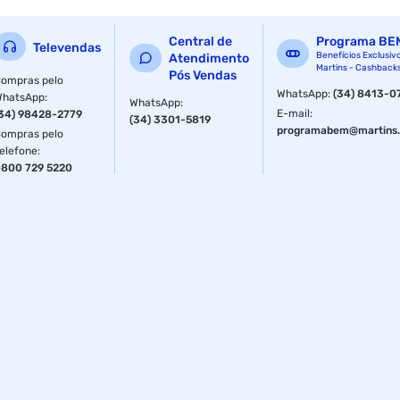
Com seu design discreto e elegante, a arandela pode ser
Central de
Programa BE
facilmente instalada em paredes ou tetos, permitindo uma
Televendas
Benefícios Exclusiv
Atendimento
distribuição uniforme do som em ambientes como salas de
Martins - Cashback
Pós Vendas
estar, quartos, escritórios e lojas. Além disso, a AR-612F
ompras pelo
WhatsApp
:
(34) 8413-0
apresenta um acabamento na cor branca, que se integra
WhatsApp
:
WhatsApp
:
facilmente em diversos tipos de decoração.
E-mail
:
34) 98428-2779
(34) 3301-5819
programabem@martins.
ompras pelo
elefone
:
800 729 5220