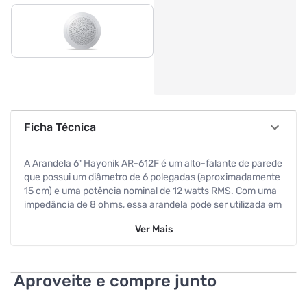
Ficha Técnica
A Arandela 6" Hayonik AR-612F é um alto-falante de parede
que possui um diâmetro de 6 polegadas (aproximadamente
15 cm) e uma potência nominal de 12 watts RMS. Com uma
impedância de 8 ohms, essa arandela pode ser utilizada em
sistemas de som residenciais ou comerciais.
Ver
Mais
A AR-612F é uma arandela full range, o que significa que ela
é capaz de reproduzir frequências de áudio em toda a faixa
audível pelo ouvido humano, sem a necessidade de um
Aproveite e compre junto
alto-falante adicional para lidar com frequências mais
baixas ou mais altas.