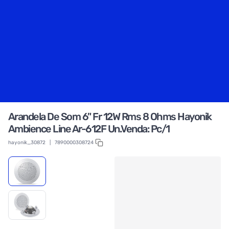
Arandela De Som 6" Fr 12W Rms 8 Ohms Hayonik
Ambience Line Ar-612F Un.Venda: Pc/1
hayonik_30872
|
7890000308724