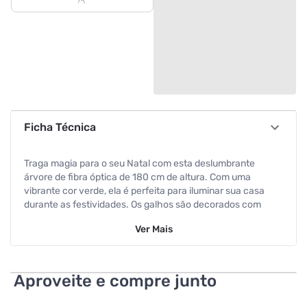
Ficha Técnica
Traga magia para o seu Natal com esta deslumbrante
árvore de fibra óptica de 180 cm de altura. Com uma
vibrante cor verde, ela é perfeita para iluminar sua casa
durante as festividades. Os galhos são decorados com
estrelas em LED Warm White, criando um ambiente
Ver
Mais
acolhedor e encantador. Uma estrela brilhante no topo
completa o visual, tornando sua celebração ainda mais
especial.
Aproveite e compre junto