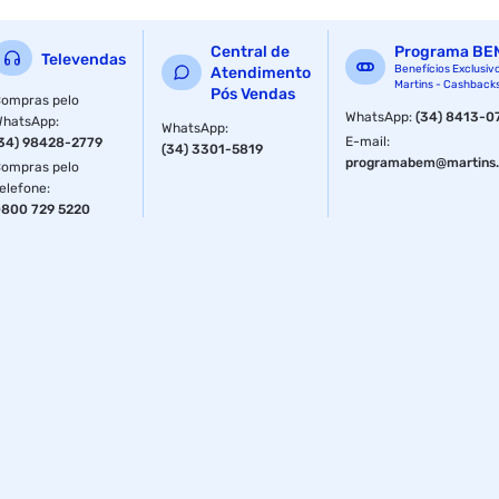
Central de
Programa BE
Televendas
Benefícios Exclusiv
Atendimento
Martins - Cashback
Pós Vendas
ompras pelo
WhatsApp
:
(34) 8413-0
WhatsApp
:
WhatsApp
:
E-mail
:
34) 98428-2779
(34) 3301-5819
programabem@martins.
ompras pelo
elefone
:
800 729 5220