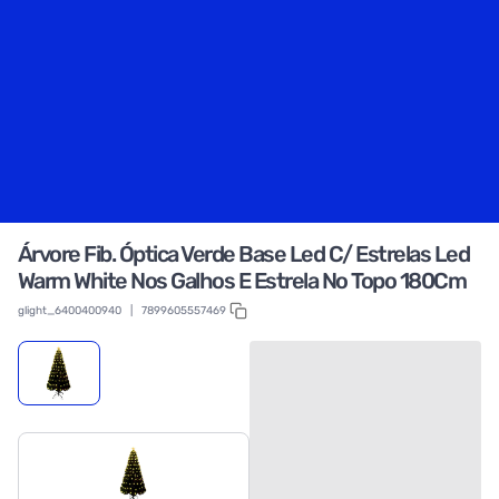
Árvore Fib. Óptica Verde Base Led C/ Estrelas Led
Warm White Nos Galhos E Estrela No Topo 180Cm
glight_6400400940
|
7899605557469