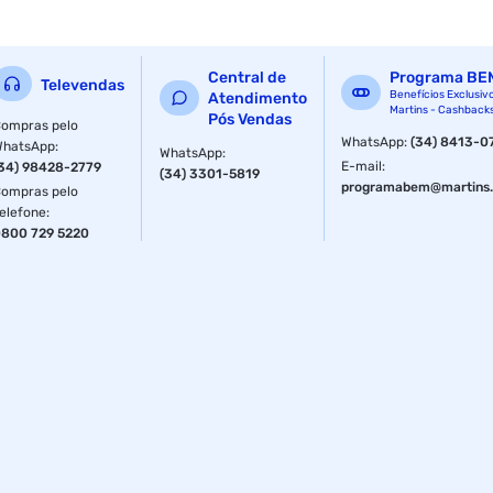
Central de
Programa BE
Televendas
Benefícios Exclusiv
Atendimento
Martins - Cashback
Pós Vendas
ompras pelo
WhatsApp
:
(34) 8413-0
WhatsApp
:
WhatsApp
:
E-mail
:
34) 98428-2779
(34) 3301-5819
programabem@martins.
ompras pelo
elefone
:
800 729 5220