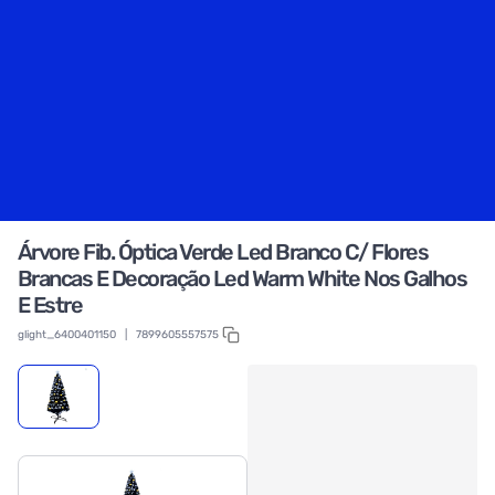
Árvore Fib. Óptica Verde Led Branco C/ Flores
Brancas E Decoração Led Warm White Nos Galhos
E Estre
glight_6400401150
|
7899605557575