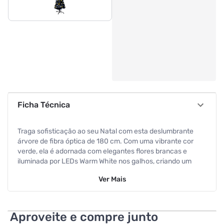
Ficha Técnica
Traga sofisticação ao seu Natal com esta deslumbrante
árvore de fibra óptica de 180 cm. Com uma vibrante cor
verde, ela é adornada com elegantes flores brancas e
iluminada por LEDs Warm White nos galhos, criando um
ambiente acolhedor e festivo. No topo, uma estrela
Ver
Mais
brilhante finaliza a decoração, tornando sua celebração
ainda mais especial.
Aproveite e compre junto