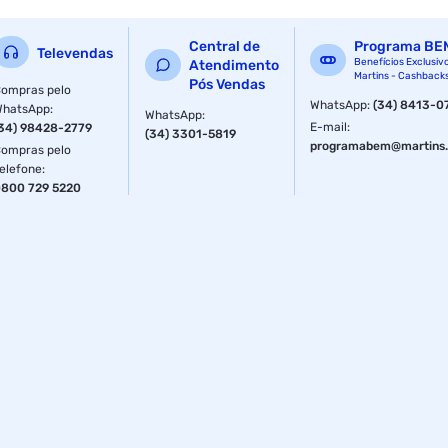
Central de
Programa BE
Televendas
Benefícios Exclusiv
Atendimento
Martins - Cashback
Pós Vendas
ompras pelo
WhatsApp
:
(34) 8413-0
WhatsApp
:
WhatsApp
:
E-mail
:
34) 98428-2779
(34) 3301-5819
programabem@martins.
ompras pelo
elefone
:
800 729 5220