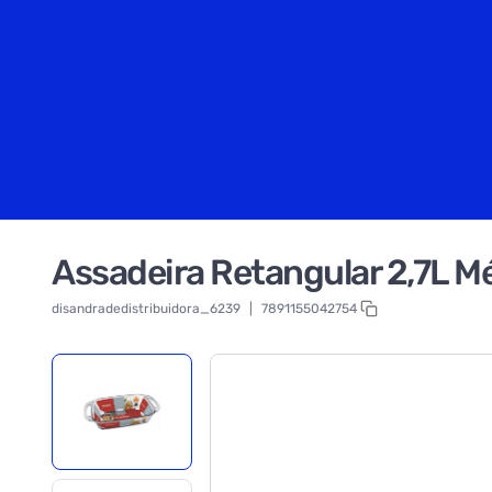
Assadeira Retangular 2,7L Mé
disandradedistribuidora_6239
|
7891155042754