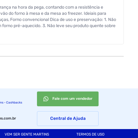
urança na hora da pega, contando com a resistência e
 vão do forno à mesa e da mesa ao freezer. Ideiais para
Louças, Forno convencional Dica de uso e preservação: 1. Não
m forno pré-aquecido. 3. Não leve seu produto quente sobre
 utilize o produto no forno se estiver lascado, trincado ou
Fale com um vendedor
ins - Cashbacks
Central de Ajuda
s.com.br
VEM SER GENTE MARTINS
TERMOS DE USO