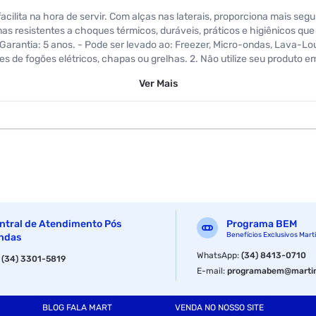
ilita na hora de servir. Com alças nas laterais, proporciona mais seg
as resistentes a choques térmicos, duráveis, práticos e higiênicos que
. - Garantia: 5 anos. - Pode ser levado ao: Freezer, Micro-ondas, Lava-
de fogões elétricos, chapas ou grelhas. 2. Não utilize seu produto e
duto quente. 4. Evite o uso de abrasivos e utensílios pontiagudos. 5. Não
Ver
Mais
ntral de Atendimento Pós
Programa BEM
Benefícios Exclusivos Mart
ndas
WhatsApp
:
(34) 8413-0710
2.7 L
:
(34) 3301-5819
E-mail
:
programabem@martin
BLOG FALA MART
VENDA NO NOSSO SITE