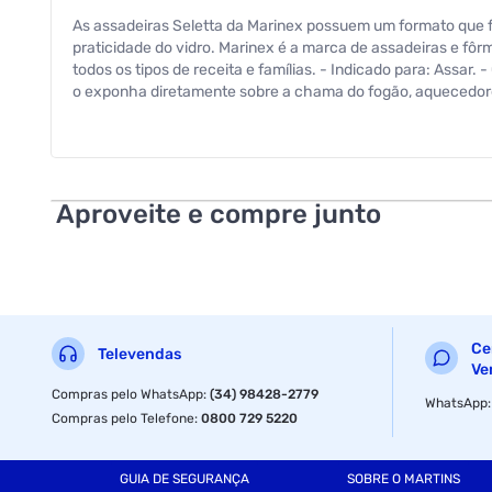
As assadeiras Seletta da Marinex possuem um formato que fac
praticidade do vidro. Marinex é a marca de assadeiras e fôrm
todos os tipos de receita e famílias. - Indicado para: Assar
o exponha diretamente sobre a chama do fogão, aquecedores 
superfícies frias ou molhadas, ou adicione líquido frio no pro
muito riscado. Referência de Fábrica: 65350200962496
Código de Barras: 7891155042754
Aproveite e compre junto
Dimensões: 34,8 x 19,8 x 6,9cm
Peso Líquido: 1276 g
Peso Bruto: 1375 g
Especificações
Ce
Televendas
Ve
Compras pelo WhatsApp
:
(34) 98428-2779
Capacidade
WhatsApp
Compras pelo Telefone
:
0800 729 5220
GUIA DE SEGURANÇA
SOBRE O MARTINS