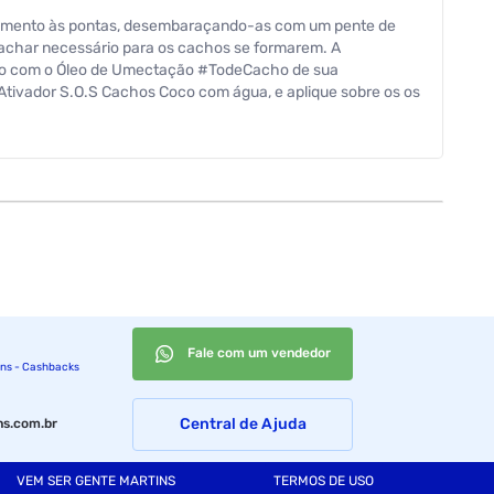
rimento às pontas, desembaraçando-as com um pente de
 achar necessário para os cachos se formarem. A
oco com o Óleo de Umectação #TodeCacho de sua
o Ativador S.O.S Cachos Coco com água, e aplique sobre os os
Fale com um vendedor
ins - Cashbacks
Central de Ajuda
s.com.br
VEM SER GENTE MARTINS
TERMOS DE USO