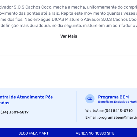
Ativador S.O.S Cachos Coco, mecha a mecha, uniformemente do comp
movimento das pontas até a raiz. Repita este movimento quantas vezes
lume dos fios. Não enxágue.DICAS Misture o Ativador S.O.S Cachos C
 definição mais duradoura, no dia seguinte, misture em um borrifador 
aplique também próximo à raiz.
Ver
Mais
300 ml
ntral de Atendimento Pós
Programa BEM
Benefícios Exclusivos Mart
ndas
WhatsApp
:
(34) 8413-0710
:
(34) 3301-5819
E-mail
:
programabem@martin
BLOG FALA MART
VENDA NO NOSSO SITE