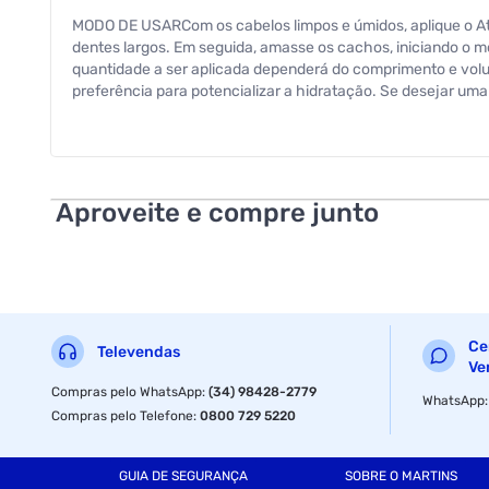
MODO DE USARCom os cabelos limpos e úmidos, aplique o 
dentes largos. Em seguida, amasse os cachos, iniciando o 
quantidade a ser aplicada dependerá do comprimento e vo
preferência para potencializar a hidratação. Se desejar uma
do comprimento às pontas.Caso queira controlar o volume, 
Especificações
Aproveite e compre junto
Volume
Ce
Televendas
Ve
Compras pelo WhatsApp
:
(34) 98428-2779
WhatsApp
Compras pelo Telefone
:
0800 729 5220
GUIA DE SEGURANÇA
SOBRE O MARTINS