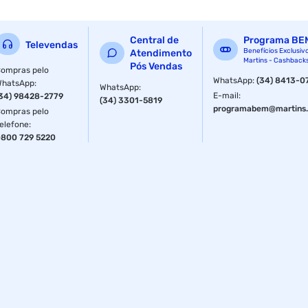
Central de
Programa BE
Televendas
Benefícios Exclusiv
Atendimento
Martins - Cashback
Pós Vendas
ompras pelo
WhatsApp
:
(34) 8413-0
WhatsApp
:
WhatsApp
:
E-mail
:
34) 98428-2779
(34) 3301-5819
programabem@martins.
ompras pelo
elefone
:
800 729 5220