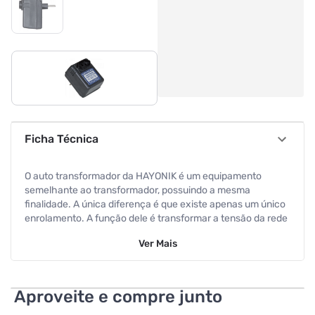
Ficha Técnica
O auto transformador da HAYONIK é um equipamento
semelhante ao transformador, possuindo a mesma
finalidade. A única diferença é que existe apenas um único
enrolamento. A função dele é transformar a tensão da rede
elétrica para uma mais baixa ou mais alta tensão. A tensão
Ver
Mais
da rede é aplicada como tensão de entrada no primário do
transformador. Características
Potência: 30VA Voltagem: Entrada 127 VAC e Saída 220 VAC
Aproveite e compre junto
Dimensões: 42 X 54 X 76mm (A x L x P) Peso: 320g