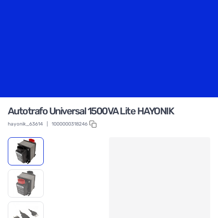
Autotrafo Universal 1500VA Lite HAYONIK
hayonik_63614
|
1000000318246