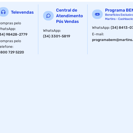
Central de
Programa BE
Televendas
Benefícios Exclusiv
Atendimento
Martins - Cashback
Pós Vendas
ompras pelo
WhatsApp
:
(34) 8413-0
WhatsApp
:
WhatsApp
:
E-mail
:
34) 98428-2779
(34) 3301-5819
programabem@martins.
ompras pelo
elefone
:
800 729 5220