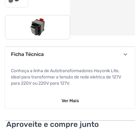
Ficha Técnica
Conheça a linha de Autotransformadores Hayonik Lite,
ideal para transformar a tensão de rede eletrica de 127V
para 220V ou 220V para 127V.
A linha Hayonik oferece diferenciais como rele termico
Ver
Mais
automatico de proteção rearmavel, tomadas com 3 pinos
padrão novo ABNT para altas potências bivolt (entrada e
saida).
Aproveite e compre junto
Escolha um Autotransformador Hayonik e garanta maior
segurança e qualidade ao transformar sua energia!