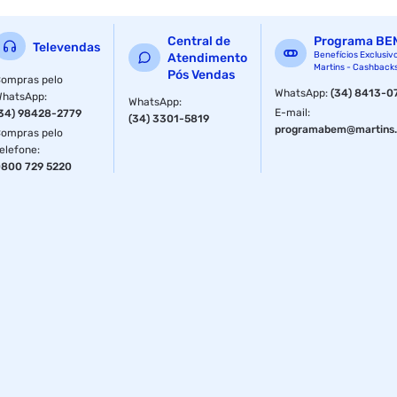
Central de
Programa BE
Televendas
Benefícios Exclusiv
Atendimento
Martins - Cashback
Pós Vendas
ompras pelo
WhatsApp
:
(34) 8413-0
WhatsApp
:
WhatsApp
:
E-mail
:
34) 98428-2779
(34) 3301-5819
programabem@martins.
ompras pelo
elefone
:
800 729 5220