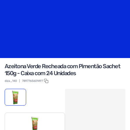
Azeitona Verde Recheada com Pimentão Sachet
150g - Caixa com 24 Unidades
diza_140
|
7897765601497