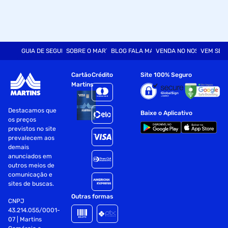
GUIA DE SEGURANÇA
SOBRE O MARTINS
BLOG FALA MART
VENDA NO NOSSO SITE
VEM SER
Cartão
Crédito
Site 100% Seguro
Martins
Destacamos que
Baixe o Aplicativo
os preços
previstos no site
prevalecem aos
demais
anunciados em
outros meios de
comunicação e
sites de buscas.
Outras formas
CNPJ
43.214.055/0001-
07 | Martins