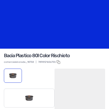
Bacia Plastico 80l Color Rischioto
comercialalvorada_18758
|
7898121656755