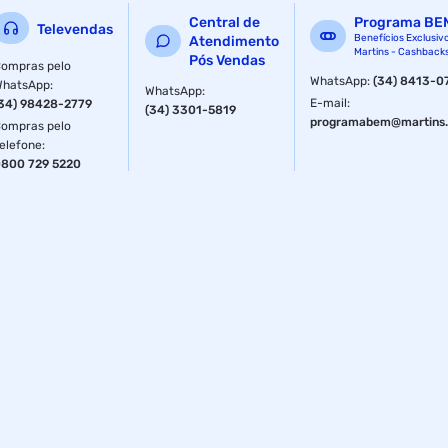
Central de
Programa BE
Televendas
Benefícios Exclusiv
Atendimento
Martins - Cashback
Pós Vendas
ompras pelo
WhatsApp
:
(34) 8413-0
WhatsApp
:
WhatsApp
:
E-mail
:
34) 98428-2779
(34) 3301-5819
programabem@martins.
ompras pelo
elefone
:
800 729 5220