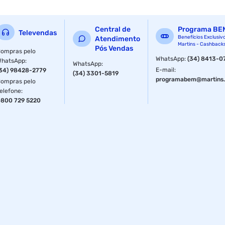
Linha do produto
Bala Dura
Central de
Programa BE
Televendas
Benefícios Exclusiv
Atendimento
Martins - Cashback
Pós Vendas
ompras pelo
WhatsApp
:
(34) 8413-0
WhatsApp
:
WhatsApp
:
E-mail
:
34) 98428-2779
(34) 3301-5819
programabem@martins.
ompras pelo
elefone
:
800 729 5220