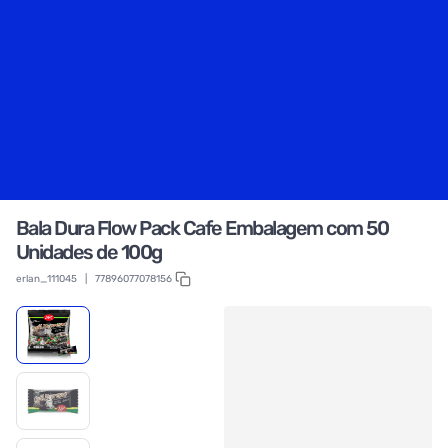
Bala Dura Flow Pack Cafe Embalagem com 50
Unidades de 100g
erlan_111045
|
77896077078156