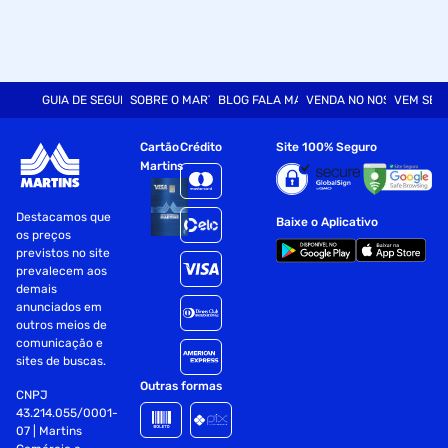
GUIA DE SEGURANÇA
SOBRE O MARTINS
BLOG FALA MART
VENDA NO NOSSO SITE
VEM SER
Cartão
Crédito
Site 100% Seguro
Martins
Destacamos que
Baixe o Aplicativo
os preços
previstos no site
prevalecem aos
demais
anunciados em
outros meios de
comunicação e
sites de buscas.
Outras formas
CNPJ
43.214.055/0001-
07 | Martins