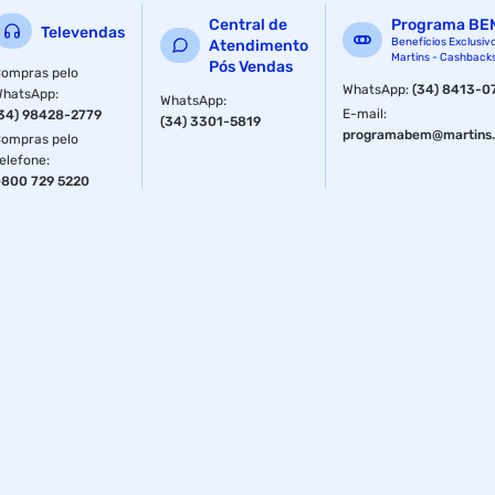
Central de
Programa BE
Televendas
Benefícios Exclusiv
Atendimento
Martins - Cashback
Pós Vendas
ompras pelo
WhatsApp
:
(34) 8413-0
WhatsApp
:
WhatsApp
:
E-mail
:
34) 98428-2779
(34) 3301-5819
programabem@martins.
ompras pelo
elefone
:
800 729 5220