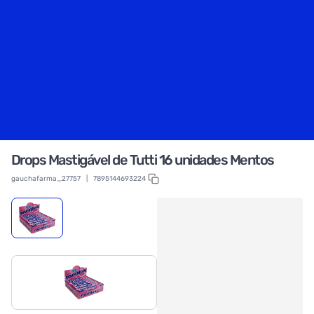
Drops Mastigável de Tutti 16 unidades Mentos
gauchafarma_27757
|
7895144693224