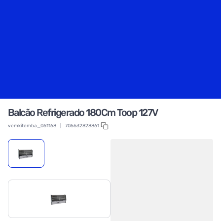
Balcão Refrigerado 180Cm Toop 127V
vemkitemba_061168
|
705632828861