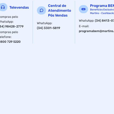
Central de
Programa BE
Televendas
Benefícios Exclusiv
Atendimento
Martins - Cashback
Pós Vendas
ompras pelo
WhatsApp
:
(34) 8413-0
WhatsApp
:
WhatsApp
:
E-mail
:
34) 98428-2779
(34) 3301-5819
programabem@martins.
ompras pelo
elefone
:
800 729 5220