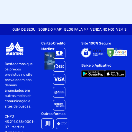
GUIA DE SEGURANÇA
SOBRE O MARTINS
BLOG FALA MART
VENDA NO NOSSO SITE
VEM SER
Cartão
Crédito
Site 100% Seguro
Martins
Destacamos que
Baixe o Aplicativo
os preços
previstos no site
prevalecem aos
demais
anunciados em
outros meios de
comunicação e
sites de buscas.
Outras formas
CNPJ
43.214.055/0001-
07 | Martins