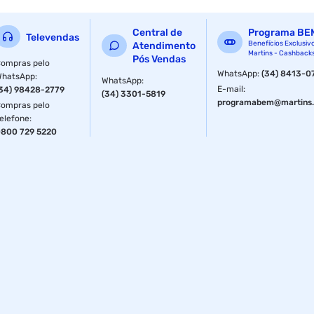
Central de
Programa BE
Televendas
Benefícios Exclusiv
Atendimento
Martins - Cashback
Pós Vendas
ompras pelo
WhatsApp
:
(34) 8413-0
WhatsApp
:
WhatsApp
:
E-mail
:
34) 98428-2779
(34) 3301-5819
programabem@martins.
ompras pelo
elefone
:
800 729 5220