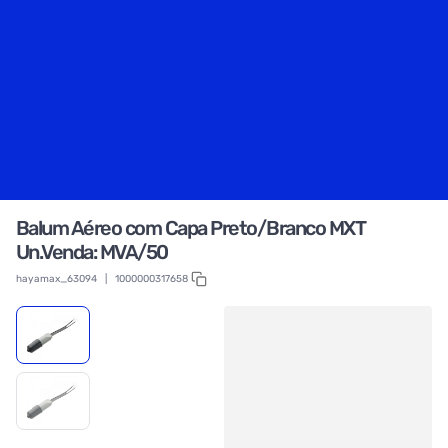
Balum Aéreo com Capa Preto/Branco MXT
Un.Venda: MVA/50
hayamax_63094
|
1000000317658