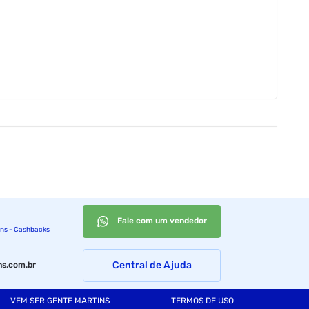
Fale com um vendedor
ins - Cashbacks
Central de Ajuda
s.com.br
VEM SER GENTE MARTINS
TERMOS DE USO