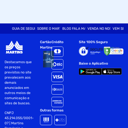
GUIA DE SEGURANÇA
SOBRE O MARTINS
BLOG FALA MART
VENDA NO NOSSO SITE
VEM SER
Cartão
Crédito
Site 100% Seguro
Martins
Destacamos que
Baixe o Aplicativo
os preços
previstos no site
prevalecem aos
demais
anunciados em
outros meios de
comunicação e
sites de buscas.
Outras formas
CNPJ
43.214.055/0001-
07 | Martins