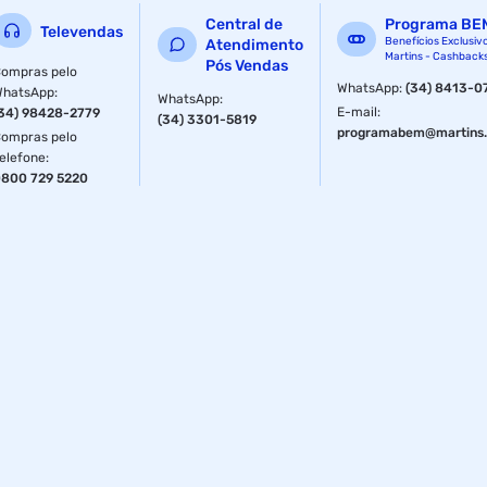
Central de
Programa BE
Televendas
Benefícios Exclusiv
Atendimento
Martins - Cashback
Pós Vendas
ompras pelo
WhatsApp
:
(34) 8413-0
WhatsApp
:
WhatsApp
:
E-mail
:
34) 98428-2779
(34) 3301-5819
programabem@martins.
ompras pelo
elefone
:
800 729 5220