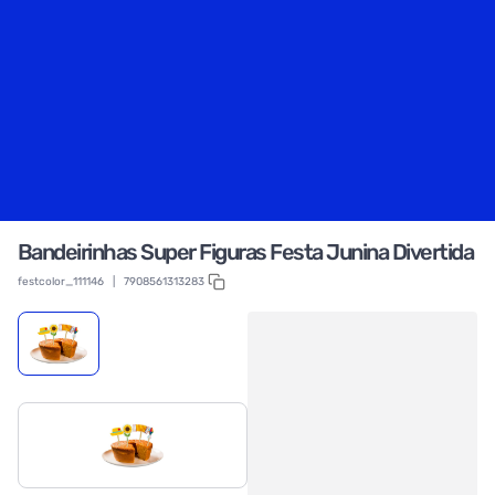
Bandeirinhas Super Figuras Festa Junina Divertida
festcolor_111146
|
7908561313283