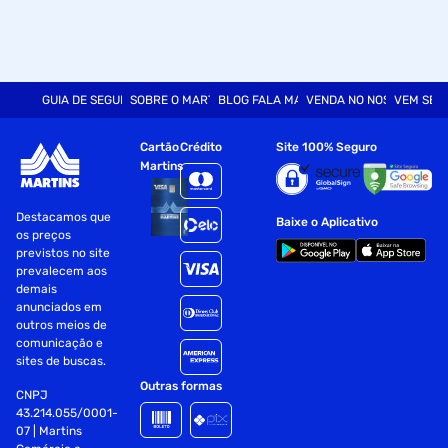
GUIA DE SEGURANÇA
SOBRE O MARTINS
BLOG FALA MART
VENDA NO NOSSO SITE
VEM SER
Cartão
Crédito
Site 100% Seguro
Martins
Destacamos que
Baixe o Aplicativo
os preços
previstos no site
prevalecem aos
demais
anunciados em
outros meios de
comunicação e
sites de buscas.
Outras formas
CNPJ
43.214.055/0001-
07 | Martins