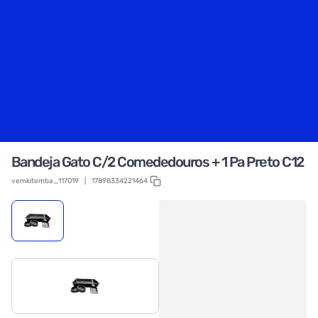
Bandeja Gato C/2 Comededouros + 1 Pa Preto C12
vemkitemba_117019
|
17898334221464