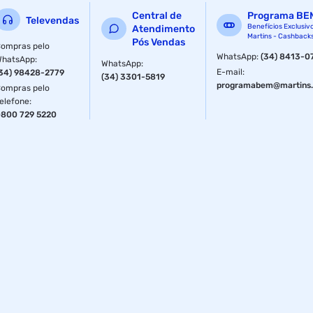
Central de
Programa BE
Televendas
Benefícios Exclusiv
Atendimento
Martins - Cashback
Pós Vendas
ompras pelo
WhatsApp
:
(34) 8413-0
WhatsApp
:
WhatsApp
:
E-mail
:
34) 98428-2779
(34) 3301-5819
programabem@martins.
ompras pelo
elefone
:
800 729 5220