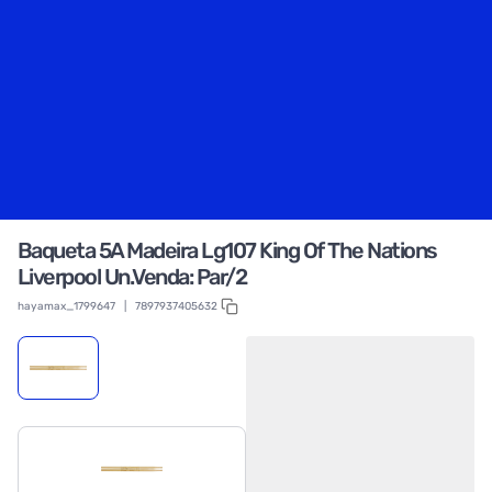
Baqueta 5A Madeira Lg107 King Of The Nations
Liverpool Un.Venda: Par/2
hayamax_1799647
|
7897937405632