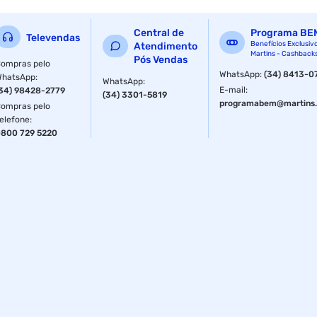
Central de
Programa BE
Televendas
Benefícios Exclusiv
Atendimento
Martins - Cashback
Pós Vendas
ompras pelo
WhatsApp
:
(34) 8413-0
WhatsApp
:
WhatsApp
:
E-mail
:
34) 98428-2779
(34) 3301-5819
programabem@martins.
ompras pelo
elefone
:
800 729 5220