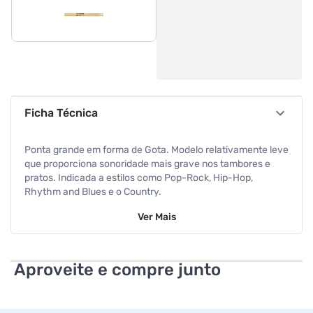
Ficha Técnica
Ponta grande em forma de Gota. Modelo relativamente leve
que proporciona sonoridade mais grave nos tambores e
pratos. Indicada a estilos como Pop-Rock, Hip-Hop,
Rhythm and Blues e o Country.
Ver
Mais
O marfim possui excelentes características de elasticidade
e densidade. Sua durabilidade específica a coloca logo
após a Hickory. Em relação às outras linhas fabricadas pela
Liverpool, sua sonoridade é mais suave e menos pesada, o
Aproveite e compre junto
que propicia velocidade e conforto. Esta é a linha de
baquetas mais lembrada quando o assunto é custo-
benefício.