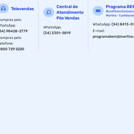
Central de
Programa BE
Televendas
Benefícios Exclusiv
Atendimento
Martins - Cashback
Pós Vendas
ompras pelo
WhatsApp
:
(34) 8413-0
WhatsApp
:
WhatsApp
:
E-mail
:
34) 98428-2779
(34) 3301-5819
programabem@martins.
ompras pelo
elefone
:
800 729 5220