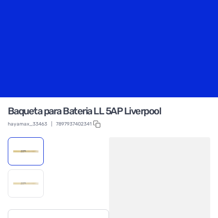
Baqueta para Bateria LL 5AP Liverpool
hayamax_33463
|
7897937402341