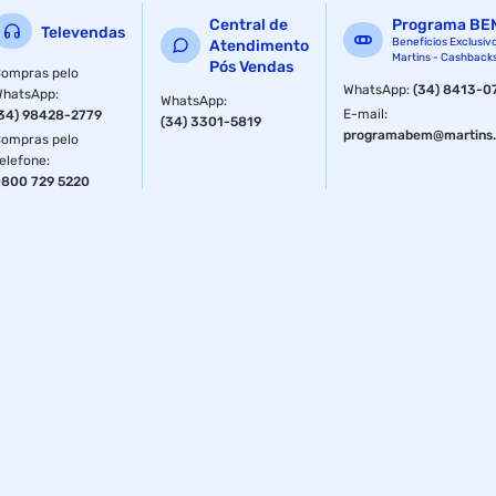
Central de
Programa BE
Televendas
Benefícios Exclusiv
Atendimento
Martins - Cashback
Pós Vendas
ompras pelo
WhatsApp
:
(34) 8413-0
WhatsApp
:
WhatsApp
:
E-mail
:
34) 98428-2779
(34) 3301-5819
programabem@martins.
ompras pelo
elefone
:
800 729 5220