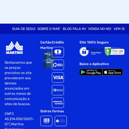
GUIA DE SEGURANÇA
SOBRE O MARTINS
BLOG FALA MART
VENDA NO NOSSO SITE
VEM SER
Cartão
Crédito
Site 100% Seguro
Martins
Destacamos que
Baixe o Aplicativo
os preços
previstos no site
prevalecem aos
demais
anunciados em
outros meios de
comunicação e
sites de buscas.
Outras formas
CNPJ
43.214.055/0001-
07 | Martins