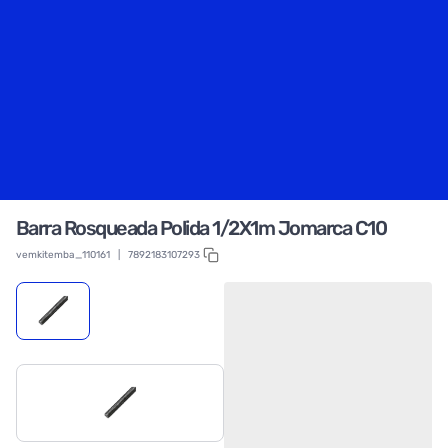
Barra Rosqueada Polida 1/2X1m Jomarca C10
vemkitemba_110161
|
7892183107293