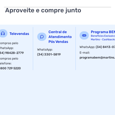
Aproveite e compre junto
Central de
Programa BE
Televendas
Benefícios Exclusiv
Atendimento
Martins - Cashback
Pós Vendas
ompras pelo
WhatsApp
:
(34) 8413-0
WhatsApp
:
WhatsApp
:
E-mail
:
34) 98428-2779
(34) 3301-5819
programabem@martins.
ompras pelo
elefone
:
800 729 5220