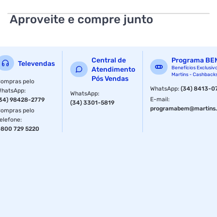
Aproveite e compre junto
Central de
Programa BE
Televendas
Benefícios Exclusiv
Atendimento
Martins - Cashback
Pós Vendas
ompras pelo
WhatsApp
:
(34) 8413-0
WhatsApp
:
WhatsApp
:
E-mail
:
34) 98428-2779
(34) 3301-5819
programabem@martins.
ompras pelo
elefone
:
800 729 5220