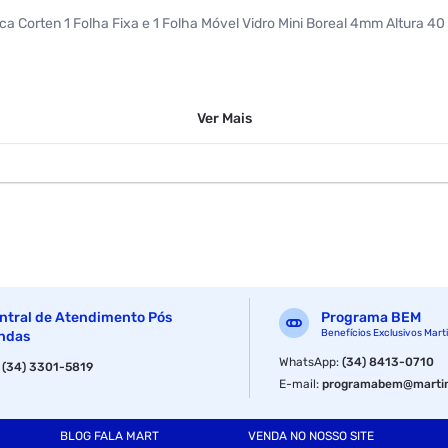
tica Corten 1 Folha Fixa e 1 Folha Móvel Vidro Mini Boreal 4mm Altura
Ver
Mais
ntral de Atendimento Pós
Programa BEM
Benefícios Exclusivos Mart
ndas
WhatsApp
:
(34) 8413-0710
:
(34) 3301-5819
E-mail
:
programabem@martin
BLOG FALA MART
VENDA NO NOSSO SITE