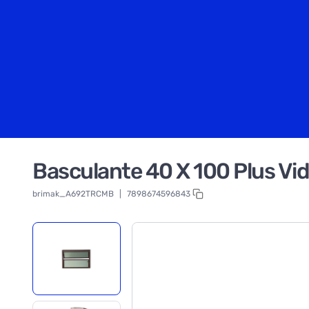
Basculante 40 X 100 Plus Vi
brimak_A692TRCMB
|
7898674596843