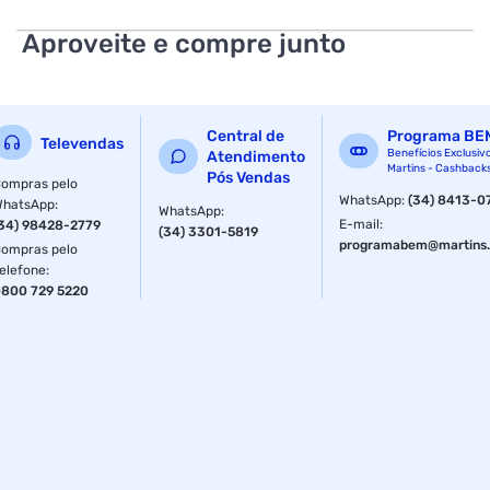
Aproveite e compre junto
Central de
Programa BE
Televendas
Benefícios Exclusiv
Atendimento
Martins - Cashback
Pós Vendas
ompras pelo
WhatsApp
:
(34) 8413-0
WhatsApp
:
WhatsApp
:
E-mail
:
34) 98428-2779
(34) 3301-5819
programabem@martins.
ompras pelo
elefone
:
800 729 5220