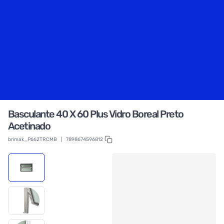
Basculante 40 X 60 Plus Vidro Boreal Preto
Acetinado
brimak_P662TRCMB
|
7898674596812