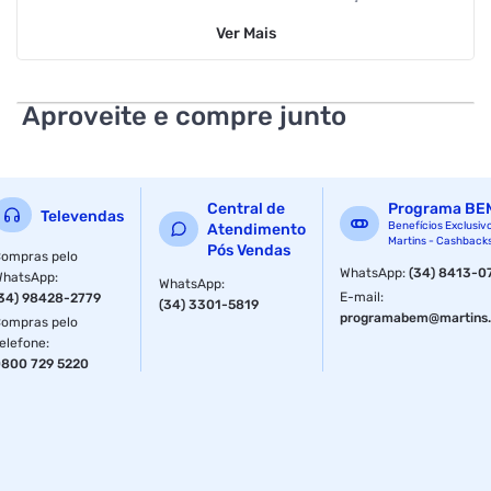
Ver
Mais
Aproveite e compre junto
Central de
Programa BE
Televendas
Benefícios Exclusiv
Atendimento
Martins - Cashback
Pós Vendas
ompras pelo
WhatsApp
:
(34) 8413-0
WhatsApp
:
WhatsApp
:
E-mail
:
34) 98428-2779
(34) 3301-5819
programabem@martins.
ompras pelo
elefone
:
800 729 5220