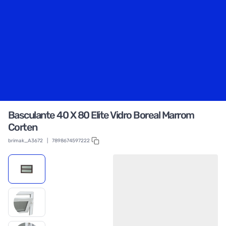
Basculante 40 X 80 Elite Vidro Boreal Marrom
Corten
brimak_A3672
|
7898674597222