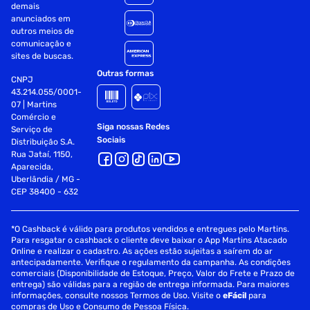
demais
anunciados em
outros meios de
comunicação e
sites de buscas.
Outras formas
CNPJ
43.214.055/0001-
07 | Martins
Comércio e
Siga nossas Redes
Serviço de
Sociais
Distribuição S.A.
Rua Jataí, 1150,
Aparecida,
Uberlândia / MG -
CEP 38400 - 632
*O Cashback é válido para produtos vendidos e entregues pelo Martins.
Para resgatar o cashback o cliente deve baixar o App Martins Atacado
Online e realizar o cadastro. As ações estão sujeitas a saírem do ar
antecipadamente. Verifique o regulamento da campanha. As condições
comerciais (Disponibilidade de Estoque, Preço, Valor do Frete e Prazo de
entrega) são válidas para a região de entrega informada. Para maiores
informações, consulte nossos Termos de Uso. Visite o
eFácil
para
compras de Uso e Consumo de Pessoa Física.