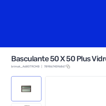
Basculante 50 X 50 Plus Vid
brimak_A680TRCMB
|
7898674596867