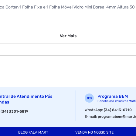
tica Corten 1 Folha Fixa e 1 Folha Móvel Vidro Mini Boreal 4mm Altura 
Ver
Mais
ntral de Atendimento Pós
Programa BEM
Benefícios Exclusivos Mart
ndas
WhatsApp
:
(34) 8413-0710
:
(34) 3301-5819
E-mail
:
programabem@martin
BLOG FALA MART
VENDA NO NOSSO SITE