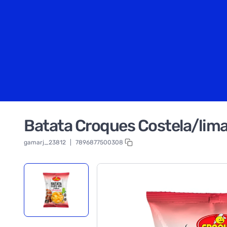
Batata Croques Costela/lim
gamarj_23812
|
7896877500308