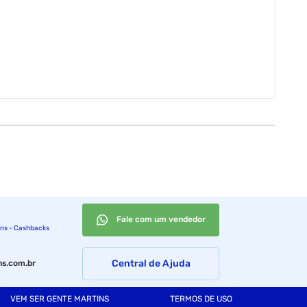
Fale com um vendedor
ins - Cashbacks
Central de Ajuda
s.com.br
VEM SER GENTE MARTINS
TERMOS DE USO