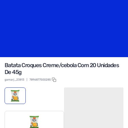
Batata Croques Creme/cebola Com 20 Unidades
De 45g
gamarj_23813
|
7896877500285