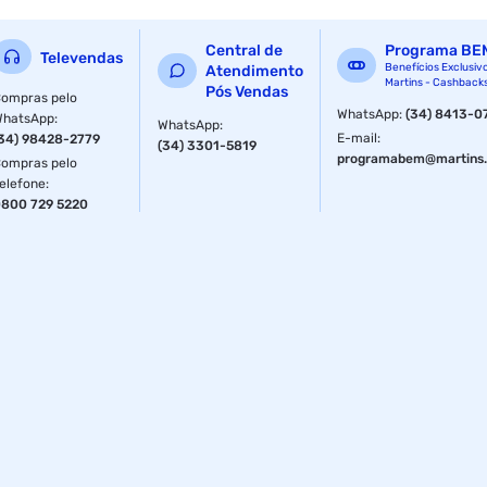
Central de
Programa BE
Televendas
Benefícios Exclusiv
Atendimento
Martins - Cashback
Pós Vendas
ompras pelo
WhatsApp
:
(34) 8413-0
WhatsApp
:
WhatsApp
:
E-mail
:
34) 98428-2779
(34) 3301-5819
programabem@martins.
ompras pelo
elefone
:
800 729 5220