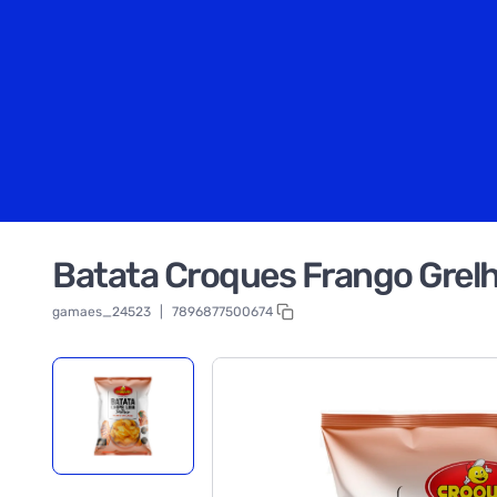
Batata Croques Frango Grel
gamaes_24523
|
7896877500674