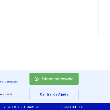
Fale com um vendedor
ins - Cashbacks
Central de Ajuda
s.com.br
VEM SER GENTE MARTINS
TERMOS DE USO