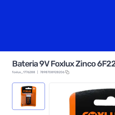
Bateria 9V Foxlux Zinco 6F22
foxlux_1776288
|
7898708928206