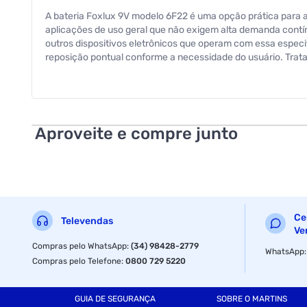
A bateria Foxlux 9V modelo 6F22 é uma opção prática para al
aplicações de uso geral que não exigem alta demanda contí
outros dispositivos eletrônicos que operam com essa especifi
reposição pontual conforme a necessidade do usuário. Trata
Aproveite e compre junto
Ce
Televendas
Ve
Compras pelo WhatsApp
:
(34) 98428-2779
WhatsApp
Compras pelo Telefone
:
0800 729 5220
GUIA DE SEGURANÇA
SOBRE O MARTINS