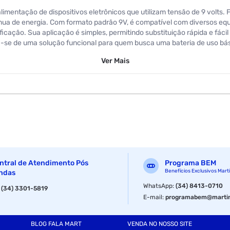
imentação de dispositivos eletrônicos que utilizam tensão de 9 volts. 
nua de energia. Com formato padrão 9V, é compatível com diversos equ
cação. Sua aplicação é simples, permitindo substituição rápida e fácil n
-se de uma solução funcional para quem busca uma bateria de uso bási
Ver
Mais
ntral de Atendimento Pós
Programa BEM
Benefícios Exclusivos Mart
ndas
WhatsApp
:
(34) 8413-0710
:
(34) 3301-5819
E-mail
:
programabem@martin
BLOG FALA MART
VENDA NO NOSSO SITE