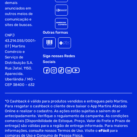
demais
anunciados em
outros meios de
comunicação e
sites de buscas.
Outras formas
CNPJ
43.214.055/0001-
07 | Martins
Comércio e
Siga nossas Redes
Serviço de
Sociais
Distribuição S.A.
Rua Jataí, 1150,
Aparecida,
Uberlândia / MG -
CEP 38400 - 632
*O Cashback é válido para produtos vendidos e entregues pelo Martins.
Para resgatar o cashback o cliente deve baixar o App Martins Atacado
Online e realizar o cadastro. As ações estão sujeitas a saírem do ar
antecipadamente. Verifique o regulamento da campanha. As condições
comerciais (Disponibilidade de Estoque, Preço, Valor do Frete e Prazo de
entrega) são válidas para a região de entrega informada. Para maiores
informações, consulte nossos Termos de Uso. Visite o
eFácil
para
compras de Uso e Consumo de Pessoa Física.