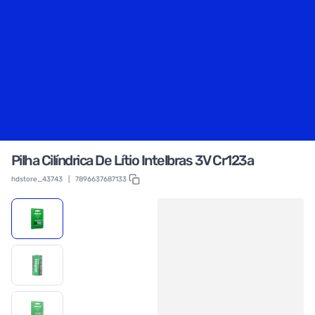
Pilha Cilíndrica De Lítio Intelbras 3V Cr123a
hdstore_43743
|
7896637687133