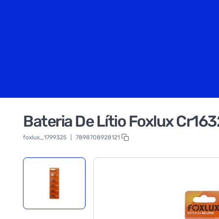
Bateria De Lítio Foxlux Cr16
foxlux_1799325
|
7898708928121