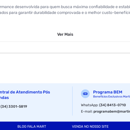
formance desenvolvida para quem busca máxima confiabilidade e estabil
ados para garantir durabilidade comprovada e o melhor custo-benefíci
Ver
Mais
ntral de Atendimento Pós
Programa BEM
Benefícios Exclusivos Mart
ndas
WhatsApp
:
(34) 8413-0710
:
(34) 3301-5819
E-mail
:
programabem@martin
BLOG FALA MART
VENDA NO NOSSO SITE