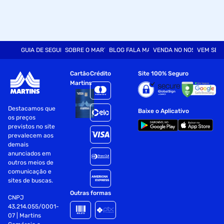
GUIA DE SEGURANÇA
SOBRE O MARTINS
BLOG FALA MART
VENDA NO NOSSO SITE
VEM SER
Cartão
Crédito
Site 100% Seguro
Martins
Destacamos que
Baixe o Aplicativo
os preços
previstos no site
prevalecem aos
demais
anunciados em
outros meios de
comunicação e
sites de buscas.
Outras formas
CNPJ
43.214.055/0001-
07 | Martins