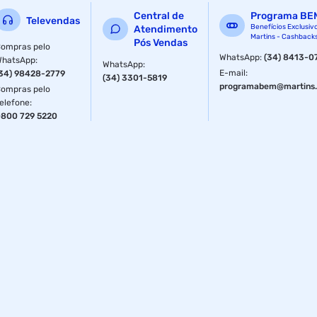
Central de
Programa BE
Televendas
Benefícios Exclusiv
Atendimento
Martins - Cashback
Pós Vendas
ompras pelo
WhatsApp
:
(34) 8413-0
WhatsApp
:
WhatsApp
:
E-mail
:
34) 98428-2779
(34) 3301-5819
programabem@martins.
ompras pelo
elefone
:
800 729 5220