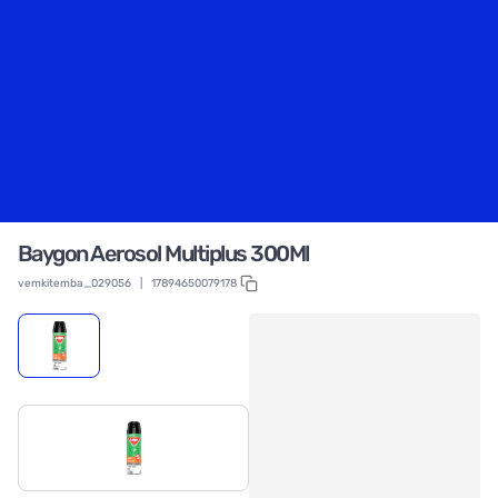
Baygon Aerosol Multiplus 300Ml
vemkitemba_029056
|
17894650079178