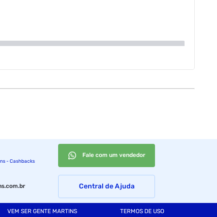
Fale com um vendedor
ins - Cashbacks
Central de Ajuda
s.com.br
VEM SER GENTE MARTINS
TERMOS DE USO