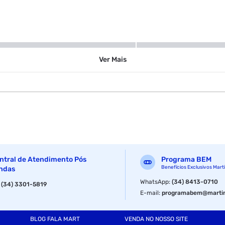
30 ml
Ver
Mais
ntral de Atendimento Pós
Programa BEM
Benefícios Exclusivos Mart
ndas
WhatsApp
:
(34) 8413-0710
:
(34) 3301-5819
E-mail
:
programabem@martin
BLOG FALA MART
VENDA NO NOSSO SITE