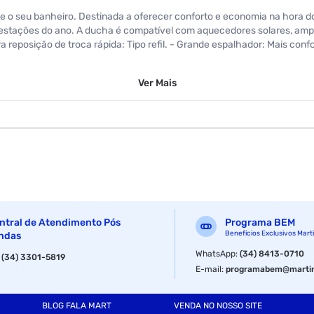
 o seu banheiro. Destinada a oferecer conforto e economia na hora d
estações do ano. A ducha é compatível com aquecedores solares, ampli
reposição de troca rápida: Tipo refil. - Grande espalhador: Mais conf
Ver
Mais
ntral de Atendimento Pós
Programa BEM
Benefícios Exclusivos Mart
ndas
WhatsApp
:
(34) 8413-0710
:
(34) 3301-5819
E-mail
:
programabem@martin
BLOG FALA MART
VENDA NO NOSSO SITE