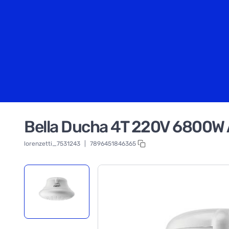
Bella Ducha 4T 220V 6800W A
lorenzetti_7531243
|
7896451846365