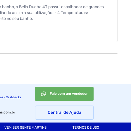
o banho, a Bella Ducha 4T possui espalhador de grandes
ando assim a sua utilização. - 4 Temperaturas:
orto no seu banho.
220 V
Fale com um vendedor
ins - Cashbacks
Central de Ajuda
s.com.br
VEM SER GENTE MARTINS
TERMOS DE USO